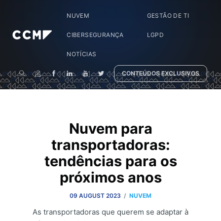
NUVEM
GESTÃO DE TI
CIBERSEGURANÇA
LGPD
NOTÍCIAS
CONTEÚDOS EXCLUSIVOS
Nuvem para
transportadoras:
tendências para os
próximos anos
/
09 AUGUST 2023
NUVEM
As transportadoras que querem se adaptar à