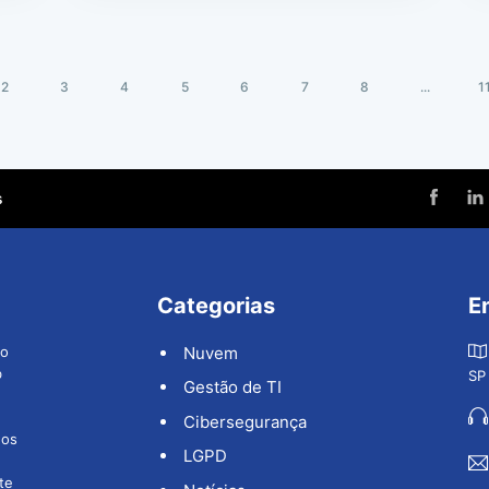
2
3
4
5
6
7
8
...
1
s
Categorias
E
ão
Nuvem
b
SP
Gestão de TI
Cibersegurança
dos
LGPD
te