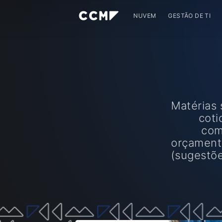
NUVEM
GESTÃO DE TI
Matérias
coti
com
orçamentá
(sugestõe