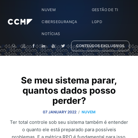
NUVEM
GESTÃO DE TI
CIBERSEGURANÇA
LGPD
NOTÍCIAS
CONTEÚDOS EXCLUSIVOS
Se meu sistema parar,
quantos dados posso
perder?
/
07 JANUARY 2022
NUVEM
Ter total controle sob seu sistema também é entender
o quanto ele está preparado para possíveis
problemas. E a métrica RPO é fundamental para isso.