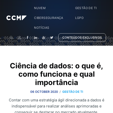
NUVEM
GESTÃO DE TI
CIBERSEGURANÇA
LGPD
NOTÍCIAS
CONTEÚDOS EXCLUSIVOS
Ciência de dados: o que é,
como funciona e qual
importância
/
06 OCTOBER 2020
GESTÃO DE TI
Contar com uma estratégia ágil direcionada a dados é
indispensável para realizar análises aprimoradas e
conseguir se destacar no mercado atualmente.