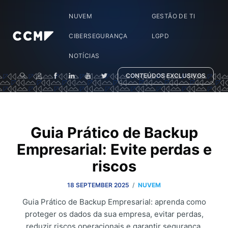
NUVEM
GESTÃO DE TI
CIBERSEGURANÇA
LGPD
NOTÍCIAS
CONTEÚDOS EXCLUSIVOS
Guia Prático de Backup
Empresarial: Evite perdas e
riscos
/
18 SEPTEMBER 2025
NUVEM
Guia Prático de Backup Empresarial: aprenda como
proteger os dados da sua empresa, evitar perdas,
reduzir riscos operacionais e garantir segurança,