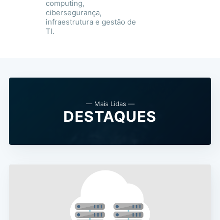
computing,
cibersegurança,
infraestrutura e gestão de
TI.
— Mais Lidas —
DESTAQUES