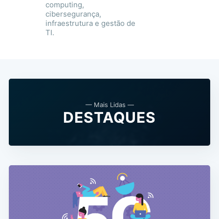
computing,
cibersegurança,
infraestrutura e gestão de
TI.
— Mais Lidas —
DESTAQUES