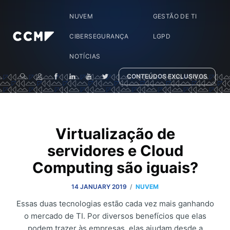
NUVEM
GESTÃO DE TI
CIBERSEGURANÇA
LGPD
NOTÍCIAS
CONTEÚDOS EXCLUSIVOS
Virtualização de
servidores e Cloud
Computing são iguais?
/
14 JANUARY 2019
NUVEM
Essas duas tecnologias estão cada vez mais ganhando
o mercado de TI. Por diversos benefícios que elas
podem trazer às empresas, elas ajudam desde a