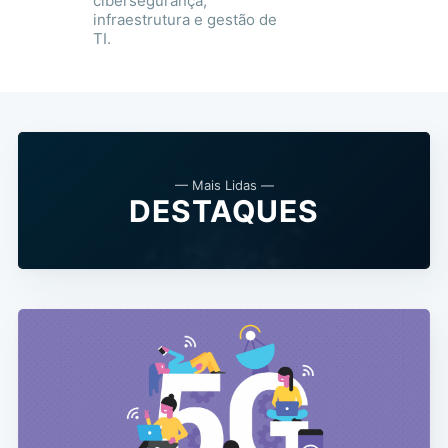
cibersegurança,
infraestrutura e gestão de
TI.
— Mais Lidas —
DESTAQUES