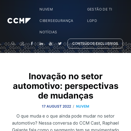
NUVEM
GESTÃO DE TI
CIBERSEGURANÇA
LGPD
NOTÍCIAS
CONTEÚDOS EXCLUSIVOS
Inovação no setor
automotivo: perspectivas
de mudanças
/
17 AUGUST 2022
NUVEM
O que muda e o que ainda pode mudar no setor
automotivo? Nessa conversa do CCM Cast, Raphael
Galante fala como o segmento tem se movimentado