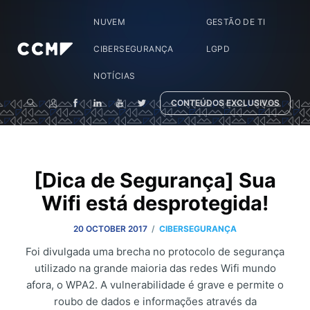
NUVEM
GESTÃO DE TI
CIBERSEGURANÇA
LGPD
NOTÍCIAS
CONTEÚDOS EXCLUSIVOS
[Dica de Segurança] Sua
Wifi está desprotegida!
/
20 OCTOBER 2017
CIBERSEGURANÇA
Foi divulgada uma brecha no protocolo de segurança
utilizado na grande maioria das redes Wifi mundo
afora, o WPA2. A vulnerabilidade é grave e permite o
roubo de dados e informações através da