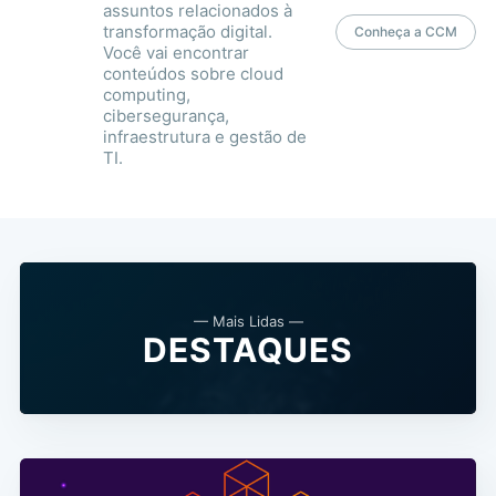
assuntos relacionados à
transformação digital.
Conheça a CCM
Você vai encontrar
conteúdos sobre cloud
Buscar
computing,
cibersegurança,
infraestrutura e gestão de
TI.
— Mais Lidas —
DESTAQUES