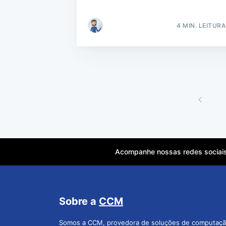
4 MIN. LEITURA
Acompanhe nossas redes sociai
Sobre a
CCM
Somos a CCM, provedora de soluções de computaç