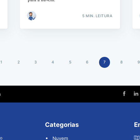
5 MIN. LEITURA
1
2
3
4
5
6
7
8
9
s
Categorias
E
ão
Nuvem