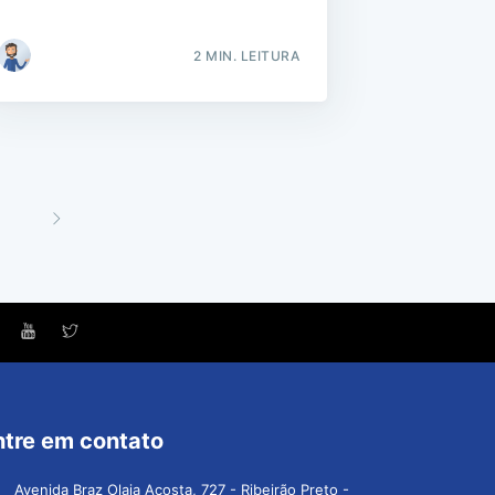
2 MIN. LEITURA
ntre em contato
Avenida Braz Olaia Acosta, 727 - Ribeirão Preto -