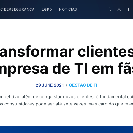
CIBERSEGURANÇA
LGPD
NOTÍCIAS
ansformar cliente
mpresa de TI em fã
/
29 JUNE 2021
GESTÃO DE TI
etitivo, além de conquistar novos clientes, é fundamental cuid
os consumidores pode ser até sete vezes mais caro do que mant