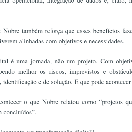
ncia operacional, integração de dados e, claro, 
Busca
 Nobre também reforça que esses benefícios faz
iverem alinhadas com objetivos e necessidades.
ital é uma jornada, não um projeto. Com objeti
bendo melhor os riscos, imprevistos e obstácul
, identificação e de solução. E que pode acontece
acontecer o que Nobre relatou como “projetos q
 concluídos”.
gicamente em transformação digital?