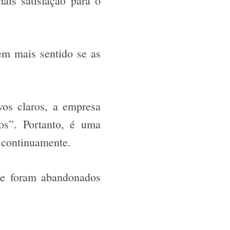
mais satisfação para o
r
em mais sentido se as
vos claros, a empresa
os”. Portanto, é uma
r continuamente.
ue foram abandonados