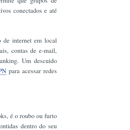
ermite que grupos de
tivos conectados e até
r
de internet em local
is, contas de e-mail,
 banking. Um descuido
PN
para acessar redes
s, é o roubo ou furto
ontidas dentro do seu