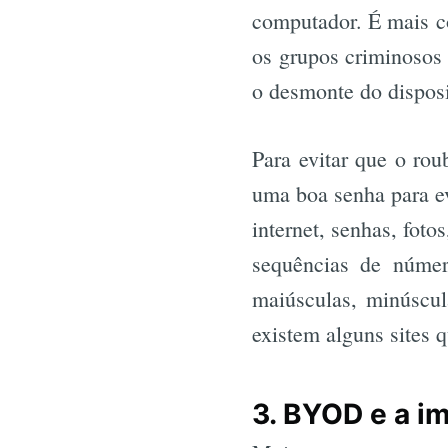
computador. É mais c
os grupos criminosos 
o desmonte do disposi
Para evitar que o rou
uma boa senha para ev
internet, senhas, foto
sequências de númer
maiúsculas, minúscul
existem alguns sites 
3. BYOD e a i