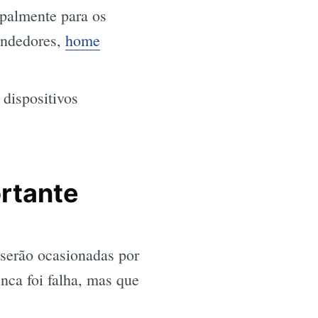
ipalmente para os
r
endedores,
home
dispositivos
rtante
serão ocasionadas por
nca foi falha, mas que