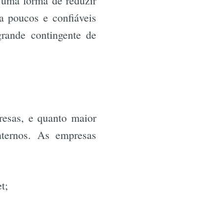
é uma forma de reduzir
a poucos e confiáveis
grande contingente de
esas, e quanto maior
nternos. As empresas
et;