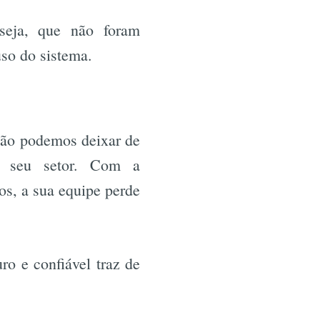
 seja, que não foram
r
uso do sistema.
 não podemos deixar de
do seu setor. Com a
os, a sua equipe perde
o e confiável traz de