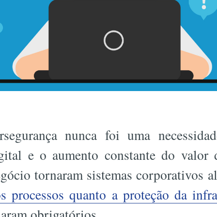
ersegurança nunca foi uma necessida
gital e o aumento constante do valor
gócio tornaram sistemas corporativos al
s processos quanto a proteção da infra
aram obrigatórios.