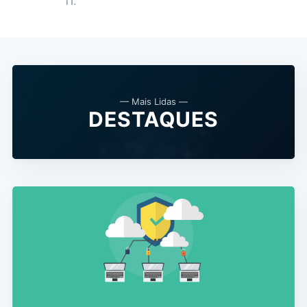
TI.
— Mais Lidas —
DESTAQUES