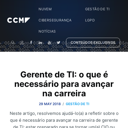
NUVEM
GESTÃO DE TI
CIBERSEGURANÇA
LGPD
NOTÍCIAS
CONTEÚDOS EXCLUSIVOS
Gerente de TI: o que é
necessário para avançar
na carreira
/
29 MAY 2018
GESTÃO DE TI
Neste artigo, resolvemos ajudá-lo(a) a refletir sobre o
que é necessário para avançar na carreira de gerente
de TI; estar preparado para se tornar um(a) CIO ou