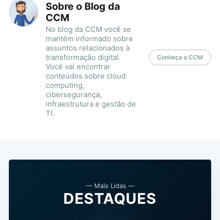
Sobre o Blog da
CCM
No blog da CCM você se
mantém informado sobre
assuntos relacionados à
transformação digital.
Conheça a CCM
Você vai encontrar
conteúdos sobre cloud
computing,
cibersegurança,
infraestrutura e gestão de
TI.
— Mais Lidas —
DESTAQUES