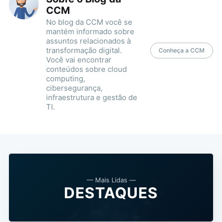
CCM
No blog da CCM você se
mantém informado sobre
assuntos relacionados à
transformação digital.
Conheça a CCM
Você vai encontrar
conteúdos sobre cloud
computing,
cibersegurança,
infraestrutura e gestão de
TI.
— Mais Lidas —
DESTAQUES