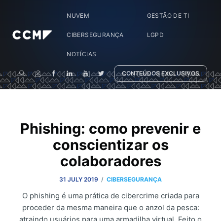
NUVEM
GESTÃO DE TI
CIBERSEGURANÇA
LGPD
NOTÍCIAS
CONTEÚDOS EXCLUSIVOS
Phishing: como prevenir e
conscientizar os
colaboradores
/
31 JULY 2019
CIBERSEGURANÇA
O phishing é uma prática de cibercrime criada para
proceder da mesma maneira que o anzol da pesca:
atraindo usuários para uma armadilha virtual. Feito o