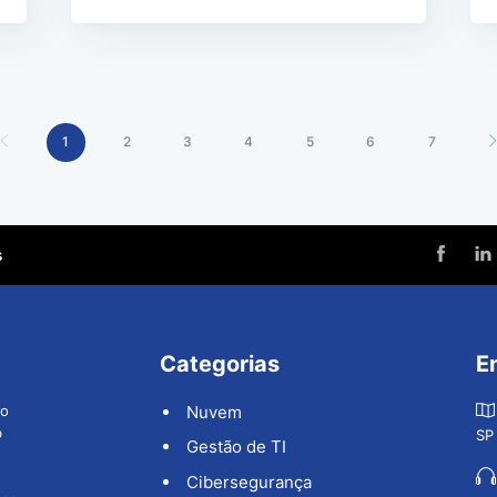
1
2
3
4
5
6
7
s
Categorias
E
ão
Nuvem
b
SP
Gestão de TI
Cibersegurança