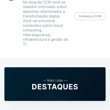
No blog da CCM você se
mantém informado sobre
assuntos relacionados à
transformação digital.
Conheça a CCM
Você vai encontrar
conteúdos sobre cloud
computing,
cibersegurança,
infraestrutura e gestão de
TI.
— Mais Lidas —
DESTAQUES