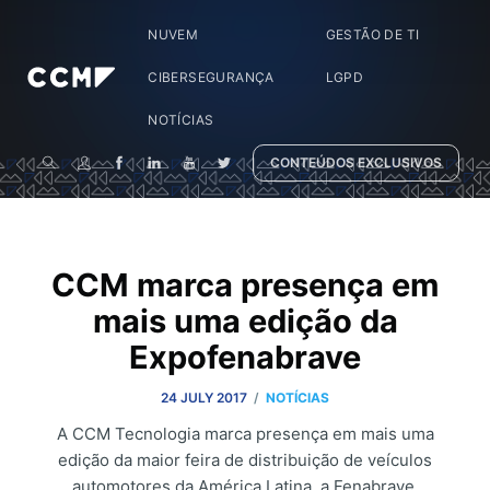
NUVEM
GESTÃO DE TI
CIBERSEGURANÇA
LGPD
NOTÍCIAS
CONTEÚDOS EXCLUSIVOS
CCM marca presença em
mais uma edição da
Expofenabrave
/
24 JULY 2017
NOTÍCIAS
A CCM Tecnologia marca presença em mais uma
edição da maior feira de distribuição de veículos
automotores da América Latina, a Fenabrave.