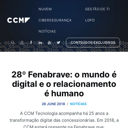
NUVEM
GESTÃO DE TI
CIBERSEGURANÇA
LGPD
NOTÍCIAS
CONTEÚDOS EXCLUSIVOS
28º Fenabrave: o mundo é
digital e o relacionamento
é humano
/
28 JUNE 2018
NOTÍCIAS
A CCM Tecnologia acompanha há 25 anos a
transformação digital das concessionárias. Em 2018, a
CCM estará presente na Fenabrave que,