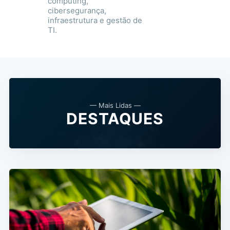
computing,
cibersegurança,
infraestrutura e gestão de
TI.
— Mais Lidas —
DESTAQUES