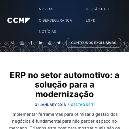
NUVEM
GESTÃO DE TI
CIBERSEGURANÇA
LGPD
NOTÍCIAS
CONTEÚDOS EXCLUSIVOS
ERP no setor automotivo: a
solução para a
modernização
/
31 JANUARY 2018
GESTÃO DE TI
Implementar ferramentas para otimizar a gestão dos
negócios é fundamental para não perder espaço no
mercado. Criamos este post para mostrar quais são os