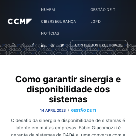
NUVEM
GESTÃO DE TI
CIBERSEGURANÇA
LGPD
NOTÍCIAS
CONTEÚDOS EXCLUSIVOS
Como garantir sinergia e
disponibilidade dos
sistemas
/
14 APRIL 2023
GESTÃO DE TI
O desafio da sinergia e disponibilidade de sistemas é
latente em muitas empresas. Fábio Giacomozzi é
gerente de sistemas da CAOA e, uma conversa com a