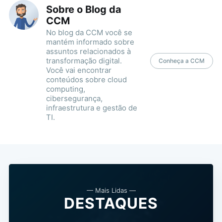
Sobre o Blog da
CCM
No blog da CCM você se
mantém informado sobre
assuntos relacionados à
transformação digital.
Conheça a CCM
Você vai encontrar
conteúdos sobre cloud
computing,
cibersegurança,
infraestrutura e gestão de
TI.
— Mais Lidas —
DESTAQUES