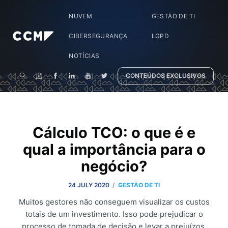
NUVEM
GESTÃO DE TI
CIBERSEGURANÇA
LGPD
NOTÍCIAS
CONTEÚDOS EXCLUSIVOS
Cálculo TCO: o que é e
qual a importância para o
negócio?
/
24 JULY 2020
GESTÃO DE TI
Muitos gestores não conseguem visualizar os custos
totais de um investimento. Isso pode prejudicar o
processo de tomada de decisão e levar a prejuízos.