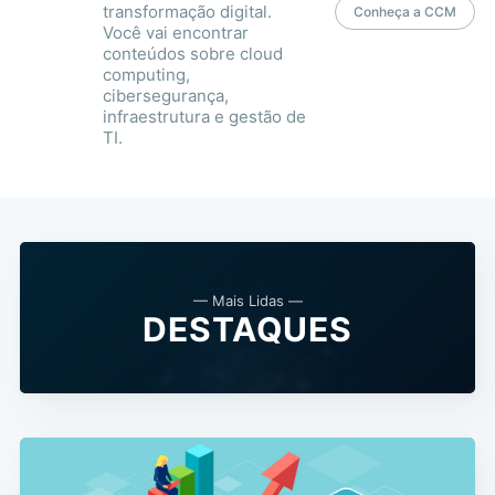
transformação digital.
Conheça a CCM
Você vai encontrar
conteúdos sobre cloud
computing,
cibersegurança,
infraestrutura e gestão de
TI.
— Mais Lidas —
DESTAQUES