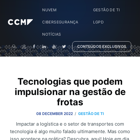
NUVEM
GESTÃO DE TI
CIBERSEGURANÇA
LGPD
NOTÍCIAS
CONTEÚDOS EXCLUSIVOS
Tecnologias que podem
impulsionar na gestão de
frotas
/
08 DECEMBER 2022
GESTÃO DE TI
Impactar a logística e o setor de transportes com
tecnologia é algo muito falado ultimamente. Mas como
isso acontece na prática? Descubra, aqui! Hoje em dia,