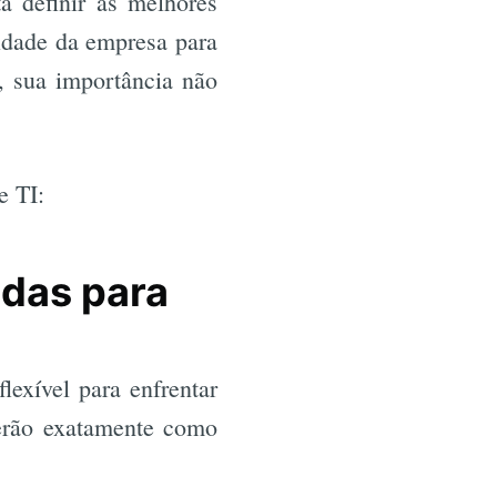
a definir as melhores
lidade da empresa para
o, sua importância não
e TI:
adas para
exível para enfrentar
berão exatamente como