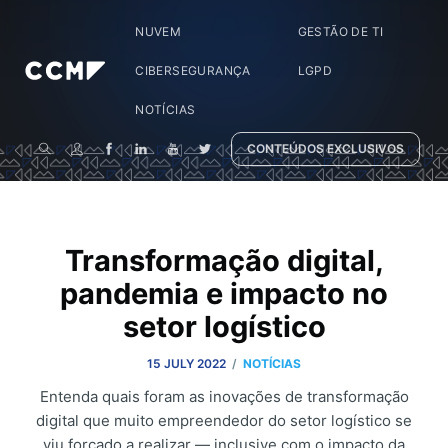
NUVEM
GESTÃO DE TI
CIBERSEGURANÇA
LGPD
NOTÍCIAS
CONTEÚDOS EXCLUSIVOS
Transformação digital,
pandemia e impacto no
setor logístico
/
15 JULY 2022
NOTÍCIAS
Entenda quais foram as inovações de transformação
digital que muito empreendedor do setor logístico se
viu forçado a realizar — inclusive com o impacto da