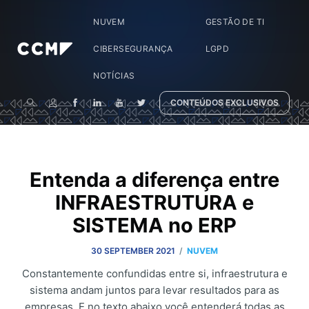
NUVEM
GESTÃO DE TI
CIBERSEGURANÇA
LGPD
NOTÍCIAS
CONTEÚDOS EXCLUSIVOS
Entenda a diferença entre
INFRAESTRUTURA e
SISTEMA no ERP
/
30 SEPTEMBER 2021
NUVEM
Constantemente confundidas entre si, infraestrutura e
sistema andam juntos para levar resultados para as
empresas. E no texto abaixo você entenderá todas as