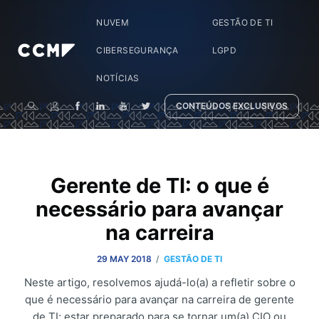
NUVEM
GESTÃO DE TI
CIBERSEGURANÇA
LGPD
NOTÍCIAS
CONTEÚDOS EXCLUSIVOS
Gerente de TI: o que é
necessário para avançar
na carreira
/
29 MAY 2018
GESTÃO DE TI
Neste artigo, resolvemos ajudá-lo(a) a refletir sobre o
que é necessário para avançar na carreira de gerente
de TI; estar preparado para se tornar um(a) CIO ou