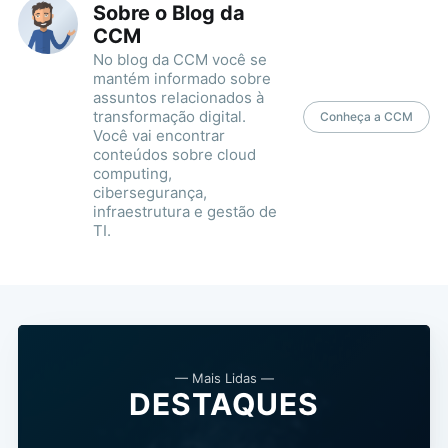
Sobre o Blog da
CCM
No blog da CCM você se
mantém informado sobre
assuntos relacionados à
transformação digital.
Conheça a CCM
Você vai encontrar
conteúdos sobre cloud
computing,
cibersegurança,
infraestrutura e gestão de
TI.
— Mais Lidas —
DESTAQUES