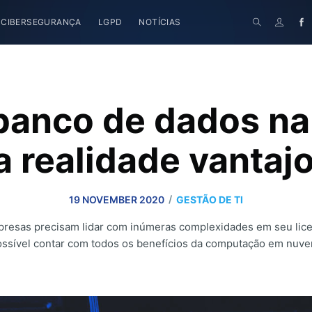
CIBERSEGURANÇA
LGPD
NOTÍCIAS
banco de dados n
 realidade vantaj
/
19 NOVEMBER 2020
GESTÃO DE TI
resas precisam lidar com inúmeras complexidades em seu lic
ossível contar com todos os benefícios da computação em nuve