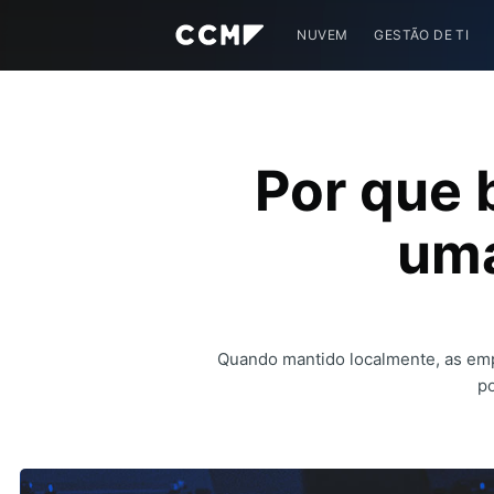
NUVEM
GESTÃO DE TI
Por que 
uma
Quando mantido localmente, as emp
p