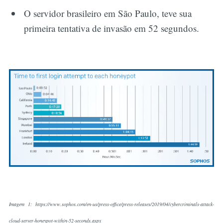
O servidor brasileiro em São Paulo, teve sua
primeira tentativa de invasão em 52 segundos.
Imagem 1: https://www.sophos.com/en-us/press-office/press-releases/2019/04/cybercriminals-attack-
cloud-server-honeypot-within-52-seconds.aspx