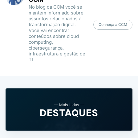
No blog da CCM você se
mantém informado sobre
assuntos relacionados à
transformação digital.
Conheça a CCM
Você vai encontrar
conteúdos sobre cloud
computing,
cibersegurança,
infraestrutura e gestão de
TI.
— Mais Lidas —
DESTAQUES