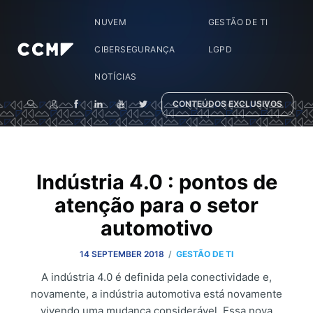
NUVEM
GESTÃO DE TI
CIBERSEGURANÇA
LGPD
NOTÍCIAS
CONTEÚDOS EXCLUSIVOS
Indústria 4.0 : pontos de
atenção para o setor
automotivo
/
14 SEPTEMBER 2018
GESTÃO DE TI
A indústria 4.0 é definida pela conectividade e,
novamente, a indústria automotiva está novamente
vivendo uma mudança considerável. Essa nova