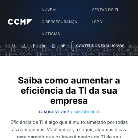
NUVEM
GESTÃO DE TI
CIBERSEGURANÇA
LGPD
NOTÍCIAS
CONTEÚDOS EXCLUSIVOS
Saiba como aumentar a
eficiência da TI da sua
empresa
/
17 AUGUST 2017
GESTÃO DE TI
Eficiência da TI é algo que é muito almejado por todas
as companhias. Você vai ver, a seguir, algumas dicas
para garantir que os investimentos de TI do seu