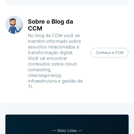
Sobre o Blog da
CCM
No blog da CCM você se
mantém informado sobre
assuntos relacionados à
transformação digital.
Conheça a CCM
Você vai encontrar
conteúdos sobre cloud
computing,
cibersegurança,
infraestrutura e gestão de
TI.
— Mais Lidas —