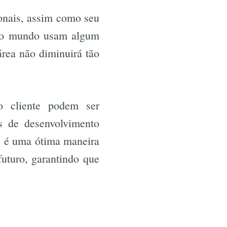
ionais, assim como seu
r
s do mundo usam algum
área não diminuirá tão
o cliente podem ser
es de desenvolvimento
as é uma ótima maneira
futuro, garantindo que