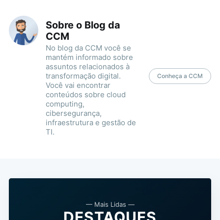
Sobre o Blog da
CCM
No blog da CCM você se
mantém informado sobre
assuntos relacionados à
transformação digital.
Conheça a CCM
Você vai encontrar
conteúdos sobre cloud
computing,
cibersegurança,
infraestrutura e gestão de
TI.
— Mais Lidas —
DESTAQUES