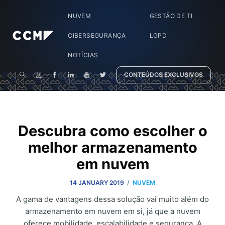
NUVEM
GESTÃO DE TI
CIBERSEGURANÇA
LGPD
NOTÍCIAS
CONTEÚDOS EXCLUSIVOS
Descubra como escolher o
melhor armazenamento
em nuvem
/
14 JANUARY 2019
NUVEM
A gama de vantagens dessa solução vai muito além do
armazenamento em nuvem em si, já que a nuvem
oferece mobilidade, escalabilidade e segurança. A