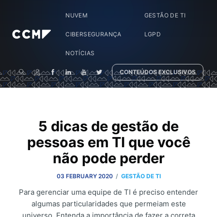
NUVEM
GESTÃO DE TI
CIBERSEGURANÇA
LGPD
NOTÍCIAS
CONTEÚDOS EXCLUSIVOS
5 dicas de gestão de
pessoas em TI que você
não pode perder
/
03 FEBRUARY 2020
GESTÃO DE TI
Para gerenciar uma equipe de TI é preciso entender
algumas particularidades que permeiam este
universo. Entenda a importância de fazer a correta