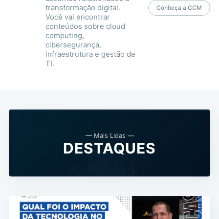
transformação digital.
Conheça a CCM
Você vai encontrar
conteúdos sobre cloud
computing,
cibersegurança,
infraestrutura e gestão de
TI.
— Mais Lidas —
DESTAQUES